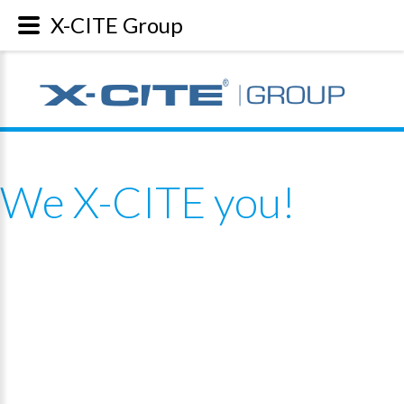
X-CITE Group
We
X-CITE
you!
Die X-CITE Group ist Ihr starker Partner für Marketing,
Kommunikation & Sales
Beratung, Konzeption, Umsetzung. Gemeinsam analysieren wir
Ihre Zielgruppen, formulieren
Marketingstrategien
und füllen diese
mit Leben. Unsere Kernkomptenz ist es, Ihre Marke und Ihre
Produkte nachhaltig zu
kommunizieren
und zu
inszenieren
. Wi
unterstützen Sie, potentielle Interessenten in
begeisterte Kunden
z
verwandeln.